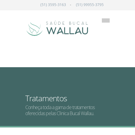
-
(51) 3595-3163
(51) 99955-3795
Tratamentos
Conheça toda a gama de tratamentos
oferecidas pelas Clinica Bucal Wallau.