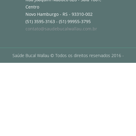
Centro
Novo Hamburgo - RS - 93310-002
(51) 3595-3163
-
(51) 99955-3795
contato@saudebucalwallau.com.br
Saúde Bucal Wallau © Todos os direitos reservados 2016 -
Desenvolvido por Nemor Marketing Digital