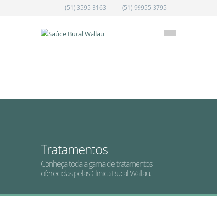
-
(51) 3595-3163
(51) 99955-3795
Tratamentos
Conheça toda a gama de tratamentos
oferecidas pelas Clinica Bucal Wallau.