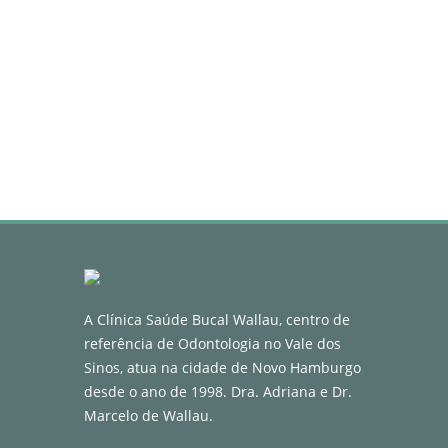
A Clínica Saúde Bucal Wallau, centro de
referência de Odontologia no Vale dos
Sinos, atua na cidade de Novo Hamburgo
desde o ano de 1998. Dra. Adriana e Dr.
Marcelo de Wallau.